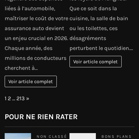
liées à l’automobile,
Que ce soit dans la
maîtriser le coût de votre
cuisine, la salle de bain
assurance auto devient
ou les toilettes, ces
un enjeu crucial en 2026.
désagréments
Chaque année, des
perturbent le quotidien.…
millions de conducteurs
Voir article complet
cherchent à…
Voir article complet
Page:
Next
1
2
…
213
»
POUR NE RIEN RATER
NON CLASSÉ
BONS PLANS