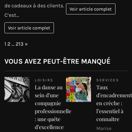
de cadeaux à des clients.
Voir article complet
C’est…
Voir article complet
Page:
Next
1
2
…
213
»
VOUS AVEZ PEUT-ÊTRE MANQUÉ
LOISIRS
SERVICES
La danse au
Taux
sein d’une
d’encadrement
compagnie
en crèche :
professionnelle
l’essentiel à
: une quête
connaître
d’excellence
Marise