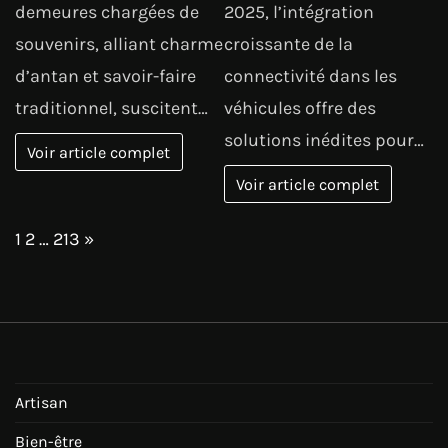
demeures chargées de
2025, l’intégration
souvenirs, alliant charme
croissante de la
d’antan et savoir-faire
connectivité dans les
traditionnel, suscitent…
véhicules offre des
solutions inédites pour…
Voir article complet
Voir article complet
Page:
Next
1
2
…
213
»
Artisan
Bien-être