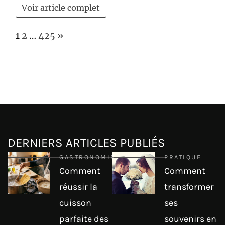
Voir article complet
Page:
Next
1
2
…
425
»
DERNIERS ARTICLES PUBLIÉS
GASTRONOMIE
PRATIQUE
Comment
Comment
réussir la
transformer
cuisson
ses
parfaite des
souvenirs en