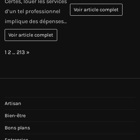
Certes, louer les services
Voir article complet
d’un tel professionnel
implique des dépenses…
Voir article complet
Page:
Next
1
2
…
213
»
Artisan
Bien-être
Bons plans
Entreprise