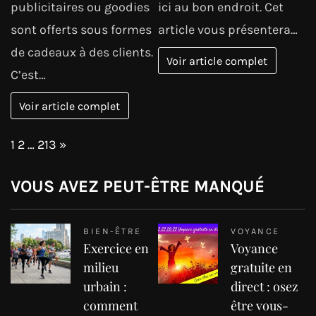
publicitaires ou goodies
ici au bon endroit. Cet
sont offerts sous formes
article vous présentera…
de cadeaux à des clients.
Voir article complet
C’est…
Voir article complet
Page:
Next
1
2
…
213
»
VOUS AVEZ PEUT-ÊTRE MANQUÉ
BIEN-ÊTRE
VOYANCE
Exercice en
Voyance
milieu
gratuite en
urbain :
direct : osez
comment
être vous-