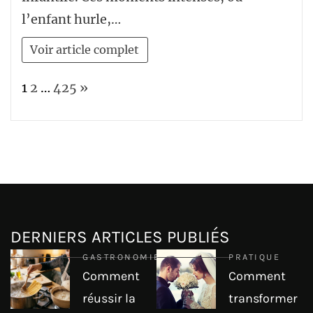
l’enfant hurle,…
Voir article complet
Page:
Next
1
2
…
425
»
DERNIERS ARTICLES PUBLIÉS
GASTRONOMIE
PRATIQUE
Comment
Comment
réussir la
transformer