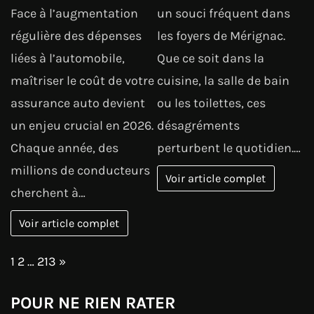
Face à l’augmentation
un souci fréquent dans
régulière des dépenses
les foyers de Mérignac.
liées à l’automobile,
Que ce soit dans la
maîtriser le coût de votre
cuisine, la salle de bain
assurance auto devient
ou les toilettes, ces
un enjeu crucial en 2026.
désagréments
Chaque année, des
perturbent le quotidien.…
millions de conducteurs
Voir article complet
cherchent à…
Voir article complet
Page:
Next
1
2
…
213
»
POUR NE RIEN RATER