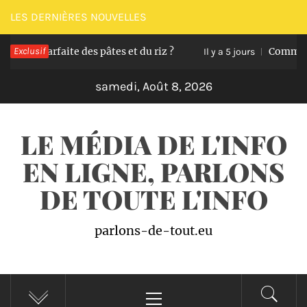
Passer
LES DERNIÈRES NOUVELLES
au
n parfaite des pâtes et du riz ?
Exclusif
Comment trans
contenu
Il y a 5 jours
samedi, Août 8, 2026
LE MÉDIA DE L'INFO
EN LIGNE, PARLONS
DE TOUTE L'INFO
parlons-de-tout.eu
Menu
principal