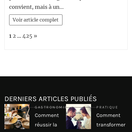
convient, mais à un…
Voir article complet
Page:
Next
1
2
…
425
»
DERNIERS ARTICLES PUBLIÉS
GASTRONOMIE
PRATIQUE
Comment
Comment
réussir la
transformer