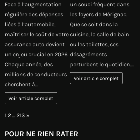
Face à l’augmentation
un souci fréquent dans
régulière des dépenses
les foyers de Mérignac.
liées à l’automobile,
Que ce soit dans la
maîtriser le coût de votre
cuisine, la salle de bain
assurance auto devient
ou les toilettes, ces
un enjeu crucial en 2026.
désagréments
Chaque année, des
perturbent le quotidien.…
millions de conducteurs
Voir article complet
cherchent à…
Voir article complet
Page:
Next
1
2
…
213
»
POUR NE RIEN RATER