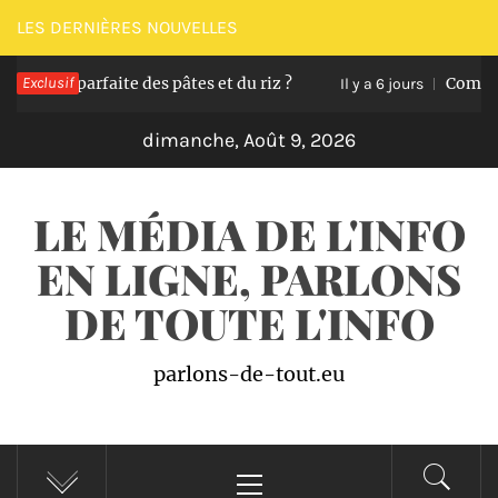
Passer
LES DERNIÈRES NOUVELLES
au
on parfaite des pâtes et du riz ?
Exclusif
Comment tran
contenu
Il y a 6 jours
dimanche, Août 9, 2026
LE MÉDIA DE L'INFO
EN LIGNE, PARLONS
DE TOUTE L'INFO
parlons-de-tout.eu
Menu
principal