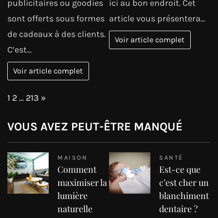
publicitaires ou goodies
ici au bon endroit. Cet
sont offerts sous formes
article vous présentera…
de cadeaux à des clients.
Voir article complet
C’est…
Voir article complet
Page:
Next
1
2
…
213
»
VOUS AVEZ PEUT-ÊTRE MANQUÉ
MAISON
SANTÉ
Comment
Est-ce que
maximiser la
c’est cher un
lumière
blanchiment
naturelle
dentaire ?