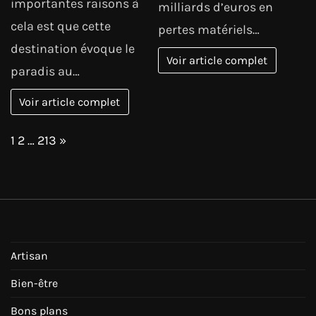
importantes raisons à
milliards d’euros en
cela est que cette
pertes matériels…
destination évoque le
Voir article complet
paradis au…
Voir article complet
Page:
Next
1
2
…
213
»
Artisan
Bien-être
Bons plans