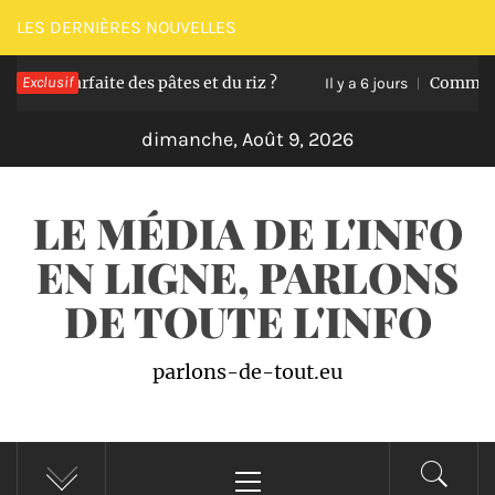
Passer
LES DERNIÈRES NOUVELLES
au
n parfaite des pâtes et du riz ?
Exclusif
Comment trans
contenu
Il y a 6 jours
dimanche, Août 9, 2026
LE MÉDIA DE L'INFO
EN LIGNE, PARLONS
DE TOUTE L'INFO
parlons-de-tout.eu
Menu
principal