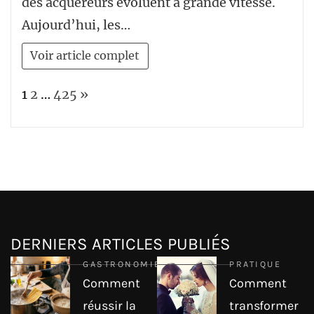
des acquéreurs évoluent à grande vitesse.
Aujourd’hui, les…
Voir article complet
Page:
Next
1
2
…
425
»
DERNIERS ARTICLES PUBLIÉS
GASTRONOMIE
PRATIQUE
Comment
Comment
réussir la
transformer