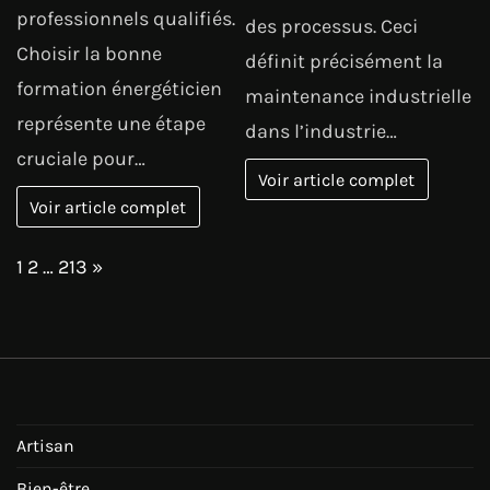
professionnels qualifiés.
des processus. Ceci
Choisir la bonne
définit précisément la
formation énergéticien
maintenance industrielle
représente une étape
dans l’industrie…
cruciale pour…
Voir article complet
Voir article complet
Page:
Next
1
2
…
213
»
Artisan
Bien-être