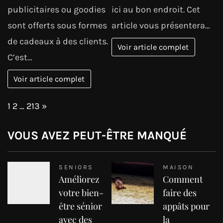
publicitaires ou goodies
ici au bon endroit. Cet
sont offerts sous formes
article vous présentera…
de cadeaux à des clients.
Voir article complet
C’est…
Voir article complet
Page:
Next
1
2
…
213
»
VOUS AVEZ PEUT-ÊTRE MANQUÉ
SENIORS
MAISON
Améliorez
Comment
votre bien-
faire des
être sénior
appâts pour
avec des
la