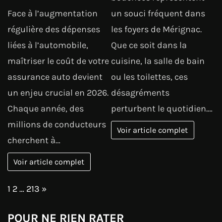
Face à l’augmentation
un souci fréquent dans
régulière des dépenses
les foyers de Mérignac.
liées à l’automobile,
Que ce soit dans la
maîtriser le coût de votre
cuisine, la salle de bain
assurance auto devient
ou les toilettes, ces
un enjeu crucial en 2026.
désagréments
Chaque année, des
perturbent le quotidien.…
millions de conducteurs
Voir article complet
cherchent à…
Voir article complet
Page:
Next
1
2
…
213
»
POUR NE RIEN RATER