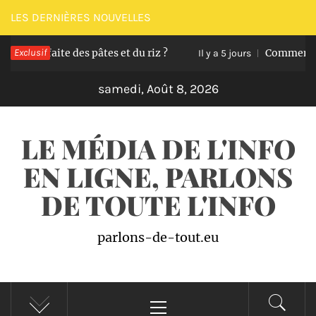
Passer
LES DERNIÈRES NOUVELLES
au
ite des pâtes et du riz ?
Exclusif
Comment transformer 
contenu
Il y a 5 jours
samedi, Août 8, 2026
LE MÉDIA DE L'INFO
EN LIGNE, PARLONS
DE TOUTE L'INFO
parlons-de-tout.eu
Menu
principal