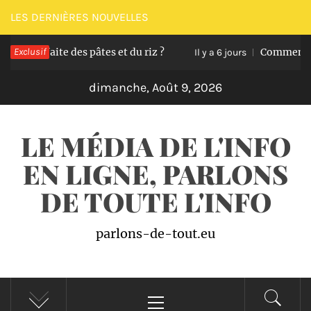
Passer
LES DERNIÈRES NOUVELLES
au
rfaite des pâtes et du riz ?
Exclusif
Comment transfor
contenu
Il y a 6 jours
dimanche, Août 9, 2026
LE MÉDIA DE L'INFO
EN LIGNE, PARLONS
DE TOUTE L'INFO
parlons-de-tout.eu
Menu
principal