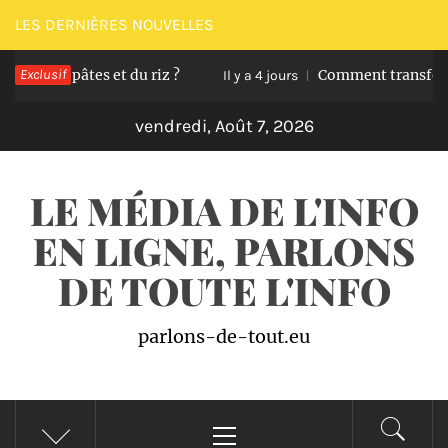
Passer
LES DERNIÈRES NOUVELLES
au
es pâtes et du riz ?
Exclusif
Comment transformer ses s
contenu
Il y a 4 jours
vendredi, Août 7, 2026
LE MÉDIA DE L'INFO
EN LIGNE, PARLONS
DE TOUTE L'INFO
parlons-de-tout.eu
Menu
principal