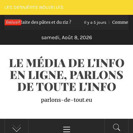
Passer
LES DERNIÈRES NOUVELLES
au
arfaite des pâtes et du riz ?
Exclusif
Comment transfor
contenu
Il y a 5 jours
samedi, Août 8, 2026
LE MÉDIA DE L'INFO
EN LIGNE, PARLONS
DE TOUTE L'INFO
parlons-de-tout.eu
Menu
principal