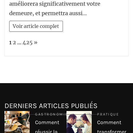
améliorera significativement votre
demeure, et permettra aussi…
Voir article complet
Page:
Next
1
2
…
425
»
DERNIERS ARTICLES PUBLIÉS
GASTRONOMIE
PRATIQUE
Comment
Comment
réussir la
transformer