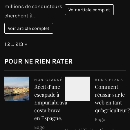
millions de conducteurs
Voir article complet
cherchent à…
Voir article complet
Page:
Next
1
2
…
213
»
POUR NE RIEN RATER
NON CLASSÉ
BONS PLANS
Récit d’une
Comment
escapade à
réussir sur le
Empuriabrava
web en tant
costa brava
qu’agriculteur?
en Espagne.
Eago
Eago