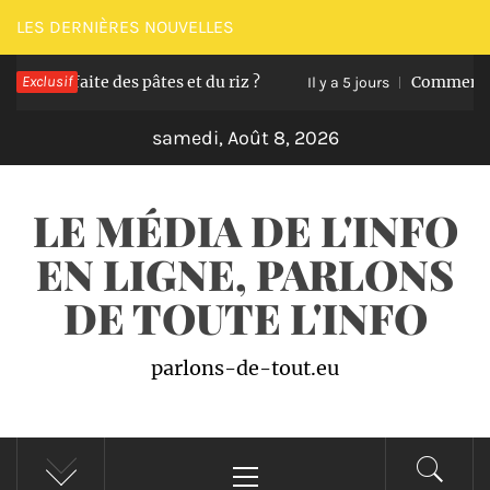
Passer
LES DERNIÈRES NOUVELLES
au
rfaite des pâtes et du riz ?
Exclusif
Comment transform
contenu
Il y a 5 jours
samedi, Août 8, 2026
LE MÉDIA DE L'INFO
EN LIGNE, PARLONS
DE TOUTE L'INFO
parlons-de-tout.eu
Menu
principal