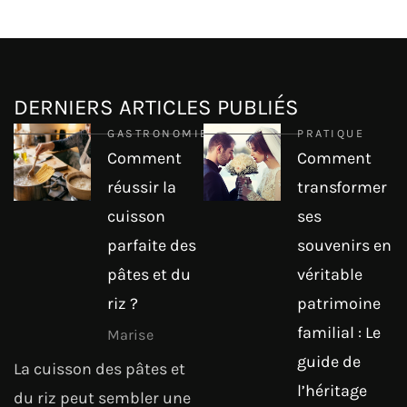
DERNIERS ARTICLES PUBLIÉS
GASTRONOMIE
PRATIQUE
Comment
Comment
réussir la
transformer
cuisson
ses
parfaite des
souvenirs en
pâtes et du
véritable
riz ?
patrimoine
familial : Le
Marise
guide de
La cuisson des pâtes et
l’héritage
du riz peut sembler une