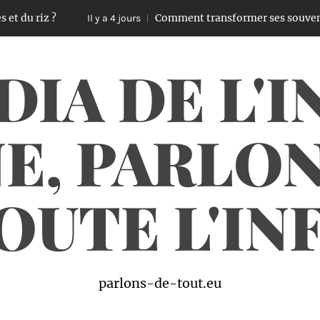
z ?
Comment transformer ses souvenirs en véri
Il y a 4 jours
DIA DE L'I
E, PARLO
OUTE L'IN
parlons-de-tout.eu