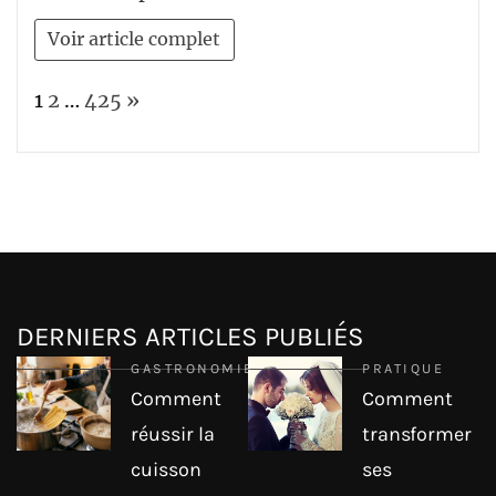
Voir article complet
Page:
Next
1
2
…
425
»
DERNIERS ARTICLES PUBLIÉS
GASTRONOMIE
PRATIQUE
Comment
Comment
réussir la
transformer
cuisson
ses