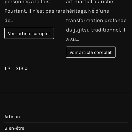
personnes à la fois.
art martial au riche
Pourtant, il n’est pas rare
héritage. Né d’une
de…
transformation profonde
du jujitsu traditionnel, il
Voir article complet
a su…
Voir article complet
Page:
Next
1
2
…
213
»
Artisan
Bien-être