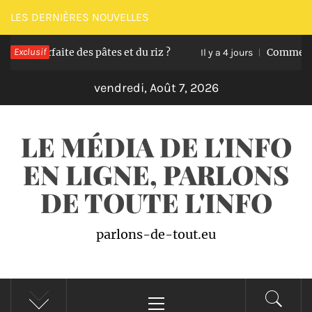
Passer
LES DERNIÈRES NOUVELLES
au
 parfaite des pâtes et du riz ?
Exclusif
Comment transf
contenu
Il y a 4 jours
vendredi, Août 7, 2026
LE MÉDIA DE L'INFO
EN LIGNE, PARLONS
DE TOUTE L'INFO
parlons-de-tout.eu
Menu
principal