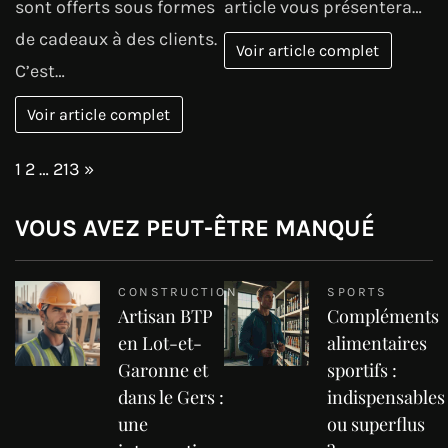
sont offerts sous formes
article vous présentera…
de cadeaux à des clients.
Voir article complet
C’est…
Voir article complet
Page:
Next
1
2
…
213
»
VOUS AVEZ PEUT-ÊTRE MANQUÉ
CONSTRUCTION
SPORTS
Artisan BTP
Compléments
en Lot-et-
alimentaires
Garonne et
sportifs :
dans le Gers :
indispensables
une
ou superflus