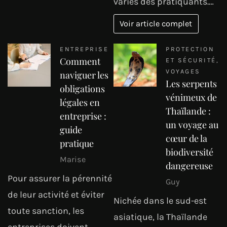
variés des pratiquants.…
Voir article complet
ENTREPRISE
PROTECTION
Comment
ET SÉCURITÉ
,
VOYAGES
naviguer les
Les serpents
obligations
vénimeux de
légales en
Thaïlande :
entreprise :
un voyage au
guide
cœur de la
pratique
biodiversité
Marise
dangereuse
Pour assurer la pérennité
Guy
de leur activité et éviter
Nichée dans le sud-est
toute sanction, les
asiatique, la Thaïlande
entreprises doivent