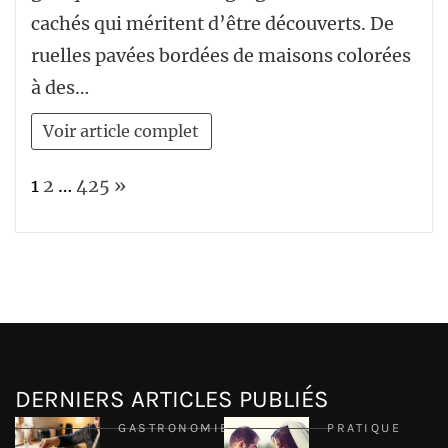
cachés qui méritent d’être découverts. De
ruelles pavées bordées de maisons colorées
à des…
Voir article complet
Page:
Next
1
2
…
425
»
DERNIERS ARTICLES PUBLIÉS
GASTRONOMIE
PRATIQUE