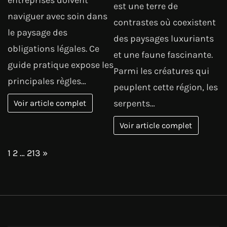
est une terre de
naviguer avec soin dans
contrastes où coexistent
le paysage des
des paysages luxuriants
obligations légales. Ce
et une faune fascinante.
guide pratique expose les
Parmi les créatures qui
principales règles…
peuplent cette région, les
serpents…
Voir article complet
Voir article complet
Page:
Next
1
2
…
213
»