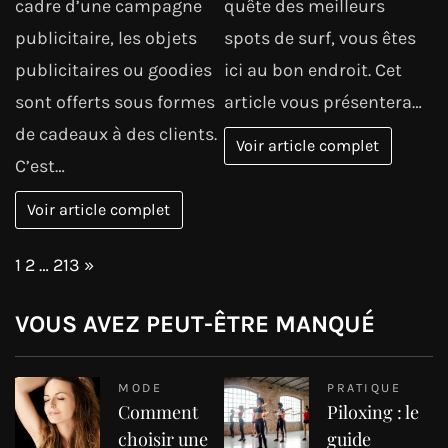
cadre d’une campagne
quête des meilleurs
publicitaire, les objets
spots de surf, vous êtes
publicitaires ou goodies
ici au bon endroit. Cet
sont offerts sous formes
article vous présentera…
de cadeaux à des clients.
Voir article complet
C’est…
Voir article complet
Page:
Next
1
2
…
213
»
VOUS AVEZ PEUT-ÊTRE MANQUÉ
MODE
PRATIQUE
Comment
Piloxing : le
choisir une
guide