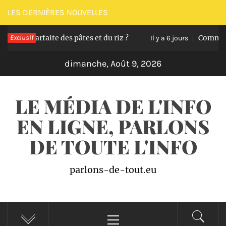
Passer
LES DERNIÈRES NOUVELLES
au
n parfaite des pâtes et du riz ?
Exclusif
Comment trans
contenu
Il y a 6 jours
dimanche, Août 9, 2026
LE MÉDIA DE L'INFO
EN LIGNE, PARLONS
DE TOUTE L'INFO
parlons-de-tout.eu
Menu
principal